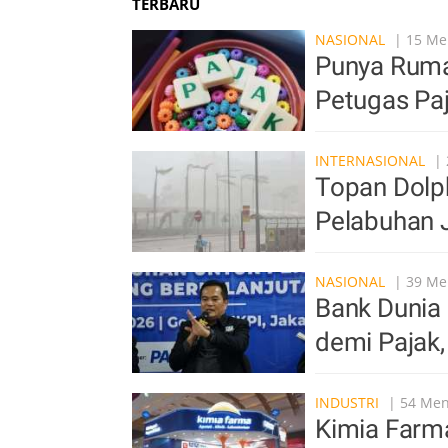
TERBARU
NASIONAL
| 15 Men
Punya Ruma
Petugas Pa
INTERNASIONAL
| 
Topan Dolp
Pelabuhan 
NASIONAL
| 39 Men
Bank Dunia 
demi Pajak,
INDUSTRI
| 54 Meni
Kimia Farma