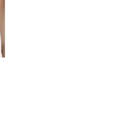
17
Saham WIKA dan JSMR
Berpotensi Terangkat
Usai Beban KCIC
Dialihkan kepada
Kemenkeu
18
Danantara Investasi Rp
44,75 Triliun ke JBS,
Perusahaan Daging Asal
Brasil