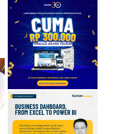
Tekanan terhadap The
Fed Menguat
6
Harga Emas Antam (7
Agustus 2026) Turun,
Cek Spread dengan
Harga Buyback
7
Harga Emas Melonjak
2,6%, Tembus Level
Tertinggi dalam 7 Pekan
8
Toyota Buka Peluang
Hadirkan Avanza Hybrid,
Veloz Hybrid Raih 16.000
SPK
9
Daftar Gaji Pemain