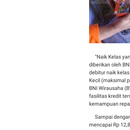
"Naik Kelas yang
diberikan oleh BN
debitur naik kela
Kecil (maksimal p
BNI Wirausaha (B
fasilitas kredit 
kemampuan repay
Sampai dengan Ag
mencapai Rp 12,85