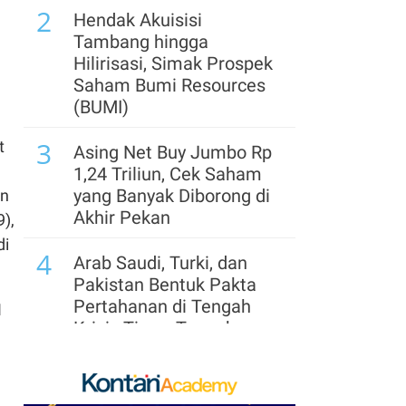
2
Hendak Akuisisi
Tambang hingga
Hilirisasi, Simak Prospek
Saham Bumi Resources
(BUMI)
3
t
Asing Net Buy Jumbo Rp
1,24 Triliun, Cek Saham
yang Banyak Diborong di
an
Akhir Pekan
),
di
4
Arab Saudi, Turki, dan
Pakistan Bentuk Pakta
Pertahanan di Tengah
I
Krisis Timur Tengah
5
AS Kehilangan 23.000
Pekerjaan pada Juli,