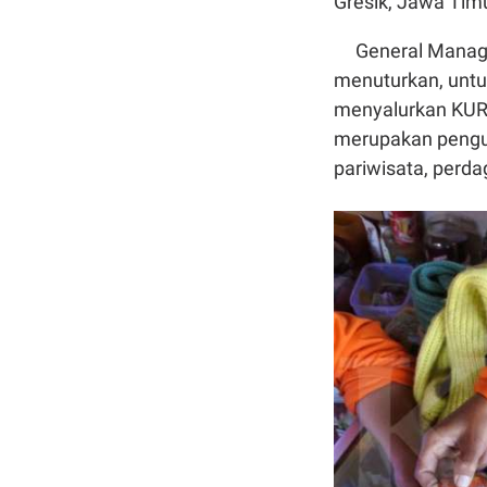
Gresik, Jawa Timu
General Manager 
menuturkan, untu
menyalurkan KUR "
merupakan pengus
pariwisata, perda