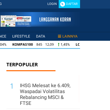
G
LOGIN
DAFTAR
NCE
LIFESTYLE
DATA
LAINNYA
AS100
845 12,09
LQ45
640 9,44
ISSI
1,45%
1,50%
S100
845 12,09
LQ45
640 9,44
ISSI
1,45%
1,50%
640 9,44
ISSI
222 2,82
IDX30
359 5,
1,50%
1,29%
TERPOPULER
1
IHSG Melesat ke 6.409,
Waspadai Volatilitas
Rebalancing MSCI &
FTSE