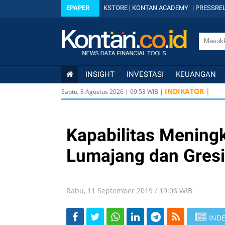
EPAPER
KSTORE
|
KONTAN ACADEMY
|
PRESSREL
INSIGHT
INVESTASI
KEUANGAN
USD/IDR
INDIKATOR |
Sabtu, 8 Agustus 2026
|
09
:
53
WIB |
USD/IDR
IDX
6.4
Kapabilitas Meningk
Lumajang dan Gresik
Rabu, 11 September 2019 / 19:06 WIB
INDE