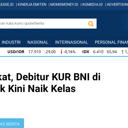
EASE.ID
|
KINERJA EMITEN
|
MOMSMONEY.ID
|
KGMEDIA.ID
|
ADVERTISIN
INDUSTRI
NASIONAL
INTERNASIONAL
PERSONAL FINA
17.910 -29,00
IDX
6.410 65,94
KOMP
-0,16%
1,04%
17.910 -29,00
IDX
6.410 65,94
KOMPA
-0,16%
1,04%
10 65,94
KOMPAS100
845 12,09
LQ45
1,04%
1,45%
at, Debitur KUR BNI di
 Kini Naik Kelas
KS BERITA