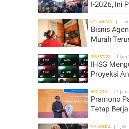
I-2026, Ini
KEUANGAN
| 1 Jam
Bisnis Agen
Murah Ter
INVESTASI
| 1 Jam 
IHSG Mengu
Proyeksi An
REGIONAL
| 1 Jam 
Pramono Pa
Tetap Berja
NASIONAL
| 1 Jam 