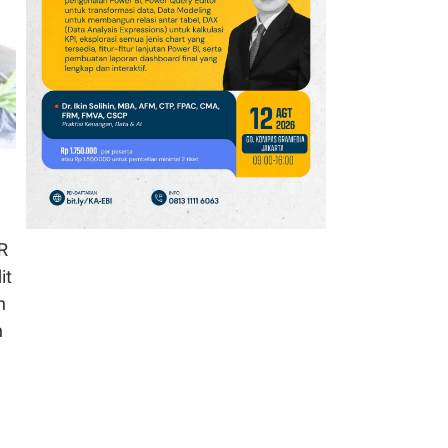
Arsenal 2026/2027: Saka
Tertinggi, Guimaraes
Masuk 10 Besar
10
BBCA, BMRI dan ASII di
Urutan Teratas, Cek
Saham Net Sell Terbesar
Asing, Jumat (7/8)
11
Kepemilikan Saham
MAPI Berubah, Pacific
R
Universal Lepas 4,98
it
Miliar Saham
n
n
12
Jasa Marga (JSMR) Buka
Suara Soal Rencana
Kemenkeu Ambil Alih
Saham Whoosh