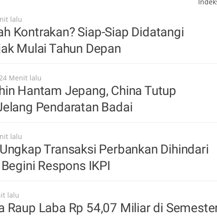
Inde
it lalu
h Kontrakan? Siap-Siap Didatangi
jak Mulai Tahun Depan
24 Menit lalu
hin Hantam Jepang, China Tutup
Jelang Pendaratan Badai
it lalu
Ungkap Transaksi Perbankan Dihindari
 Begini Respons IKPI
t lalu
 Raup Laba Rp 54,07 Miliar di Semeste