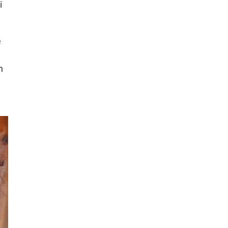
i
13
Penguatan Rupiah Pekan
Ini Terangkat Pelemahan
Dolar
e
14
Chatib Basri: Institusi
n
Kuat Tak Membeli
a
Kecepatan, tetapi
Ketahanan Ekonomi
15
Harga Emas Diproyeksi
Makin Volatil,
Dipengaruhi Harga
Minyak dan The Fed
16
Taiwan Kecam China
soal Aturan Lalu Lintas
Kapal di Selat Taiwan