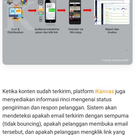
R
T
I
S
I
N
G
K
G
M
E
D
I
A
.
I
D
Ketika konten sudah terkirim, platform
iKanvas
juga
menyediakan informasi rinci mengenai status
SITEMAP
PROFILE
TERM
OF
pengiriman dan respon pelanggan. Sistem akan
USE
mendeteksi apakah email terkirim dengan sempurna
PEDOMAN
PEMBERITAAN
(tidak bouncing), apakah pelanggan membuka email
SIBER
tersebut, dan apakah pelanggan mengklik link yang
PRIVACY