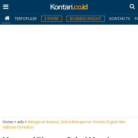
TERPOPULER
E-PAPER
BUSINESS INSIGHT
KONTAN TV
P
MY
KONTAN
Daftar
Masuk
BERITA
I
N
N
A
Home
>
ads
>
Mengenal iKanvas, Solusi Manajemen Konten Digital dari
V
S
Indosat Ooredoo
E
I
S
O
T
N