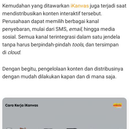
C
L
Kemudahan yang ditawarkan
iKanvas
juga terjadi saat
A
E
D
A
mendistribusikan konten interaktif tersebut.
E
S
M
E
Perusahaan dapat memilih berbagai kanal
Y
.
penyebaran, mulai dari SMS,
email
, hingga media
I
D
sosial. Semua kanal terintegrasi dalam satu jendela
L
K
tanpa harus berpindah-pindah
tools
, dan tersimpan
A
I
N
N
di
cloud
.
G
E
G
R
A
J
Dengan begitu, pengelolaan konten dan distribusinya
N
A
A
E
dengan mudah dilakukan kapan dan di mana saja.
N
M
C
I
E
T
T
E
A
N
K
E
A
P
D
A
V
P
E
E
R