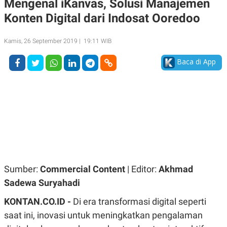
Mengenal iKanvas, Solusi Manajemen
A
A
Konten Digital dari Indosat Ooredoo
S
L
I
K
I
Kamis, 26 September 2019 | 19:11 WIB
E
N
U
D
A
U
Baca di App
N
S
G
T
A
R
N
I
P
I
E
N
L
T
U
E
A
R
N
N
G
A
U
S
Sumber:
Commercial Content
| Editor:
Akhmad
S
I
A
O
Sadewa Suryahadi
H
N
A
A
KONTAN.CO.ID -
Di era transformasi digital seperti
L
saat ini, inovasi untuk meningkatkan pengalaman
P
R
E
E