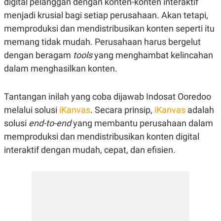
digital pelanggan dengan konten-konten interaktif
R
G
menjadi krusial bagi setiap perusahaan. Akan tetapi,
S
I
O
O
memproduksi dan mendistribusikan konten seperti itu
N
N
A
A
memang tidak mudah. Perusahaan harus bergelut
L
L
F
dengan beragam
tools
yang menghambat kelincahan
I
dalam menghasilkan konten.
N
A
N
C
Tantangan inilah yang coba dijawab Indosat Ooredoo
E
melalui solusi
iKanvas
. Secara prinsip,
iKanvas
adalah
Y
C
A
A
solusi
end-to-end
yang membantu perusahaan dalam
N
R
memproduksi dan mendistribusikan konten digital
G
I
T
T
interaktif dengan mudah, cepat, dan efisien.
E
A
R
H
.
U
.
.
K
L
E
I
S
F