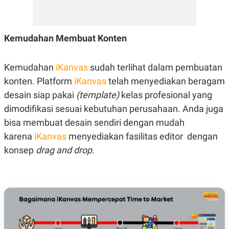
E
R
F
B
O
U
Kemudahan Membuat Konten
K
S
U
I
S
N
E
Kemudahan
iKanvas
sudah terlihat dalam pembuatan
S
konten. Platform
iKanvas
telah menyediakan beragam
S
I
desain siap pakai
(template)
kelas profesional yang
N
S
dimodifikasi sesuai kebutuhan perusahaan. Anda juga
I
bisa membuat desain sendiri dengan mudah
G
H
karena
iKanvas
menyediakan fasilitas editor dengan
T
konsep
drag and drop
.
S
B
T
E
O
L
C
A
K
N
S
J
E
A
T
O
U
N
P