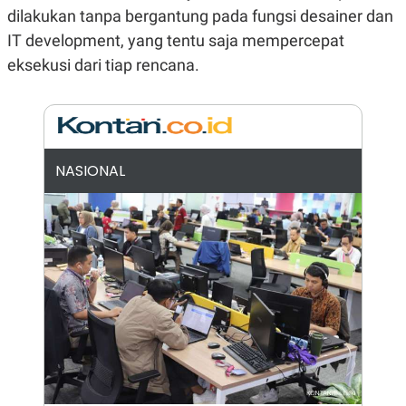
A
I
dilakukan tanpa bergantung pada fungsi desainer dan
S
V
K
E
IT development, yang tentu saja mempercepat
E
eksekusi dari tiap rencana.
M
E
N
T
E
R
I
A
NASIONAL
N
L
E
S
T
A
R
I
KANAL
P
I
U
M