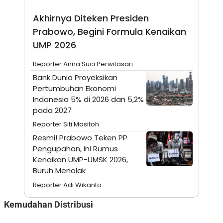
S
A
A
G
Akhirnya Diteken Presiden
T
E
D
S
Prabowo, Begini Formula Kenaikan
A
T
UMP 2026
A
Reporter Anna Suci Perwitasari
K
L
O
I
Bank Dunia Proyeksikan
N
P
Pertumbuhan Ekonomi
T
S
A
U
Indonesia 5% di 2026 dan 5,2%
N
S
pada 2027
T
V
Reporter Siti Masitoh
Resmi! ​Prabowo Teken PP
JARINGAN
Pengupahan, Ini Rumus
Kenaikan UMP-UMSK 2026,
K
P
Buruh Menolak
O
R
Reporter Adi Wikanto
N
E
T
S
A
S
Kemudahan Distribusi
N
R
A
E