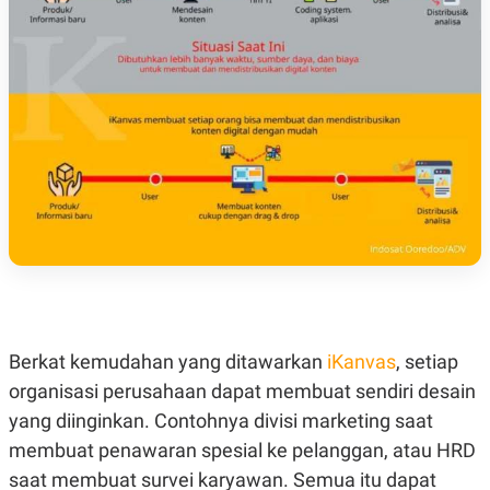
N
S
E
E
W
R
S
E
S
M
E
O
T
N
U
I
P
A
A
K
D
I
V
L
A
S
K
O
R
P
O
Berkat kemudahan yang ditawarkan
iKanvas
, setiap
R
A
organisasi perusahaan dapat membuat sendiri desain
S
I
yang diinginkan. Contohnya divisi marketing saat
K
N
membuat penawaran spesial ke pelanggan, atau HRD
I
A
saat membuat survei karyawan. Semua itu dapat
L
T